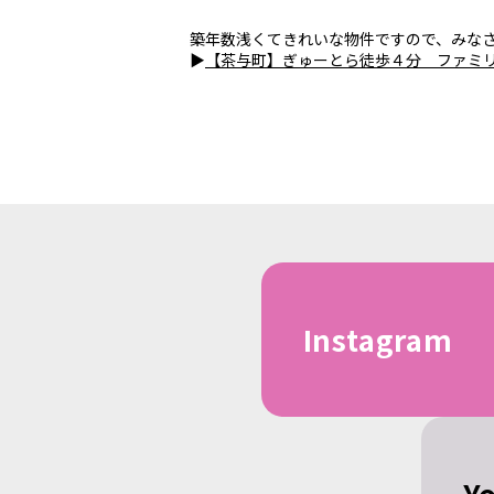
築年数浅くてきれいな物件ですので、みな
▶
【茶与町】ぎゅーとら徒歩４分 ファミ
Instagram
Y