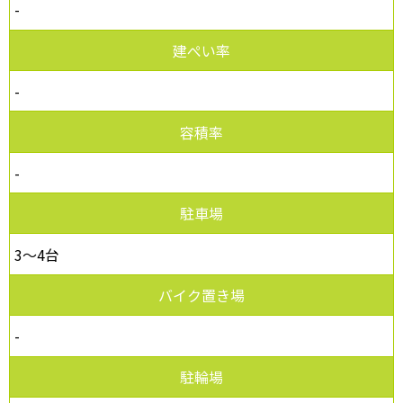
-
建ぺい率
-
容積率
-
駐車場
3～4台
バイク置き場
-
駐輪場