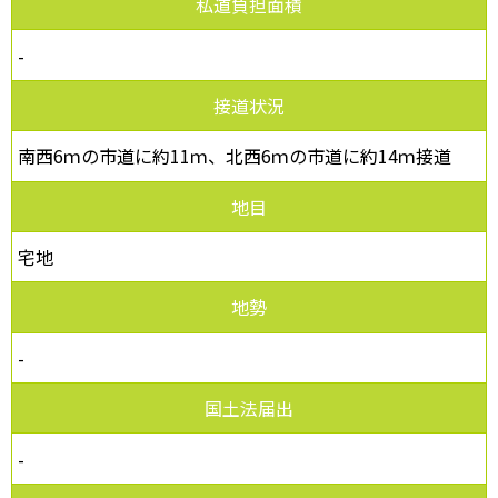
私道負担面積
-
接道状況
南西6ｍの市道に約11ｍ、北西6ｍの市道に約14ｍ接道
地目
宅地
地勢
-
国土法届出
-