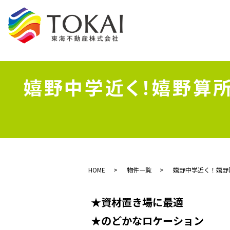
嬉野中学近く！嬉野算
HOME
物件一覧
嬉野中学近く！嬉野
★資材置き場に最適
★のどかなロケーション