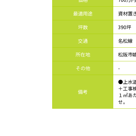
最適用途
資材置
坪数
390坪
交通
名松線
所在地
松阪市嬉野
その他
-
●上水
＋工事
備考
１㎡あ
せ。