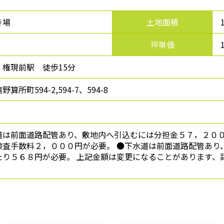
き場
土地面積
坪単価
 権現前駅 徒歩15分
算所町594-2,594-7、594-8
道は前面道路配管あり、敷地内へ引込むには分担金５７，２０
検査手数料２，０００円が必要。 ●下水道は前面道路配管あり
たり５６８円が必要。 上記金額は変更になることがあります、