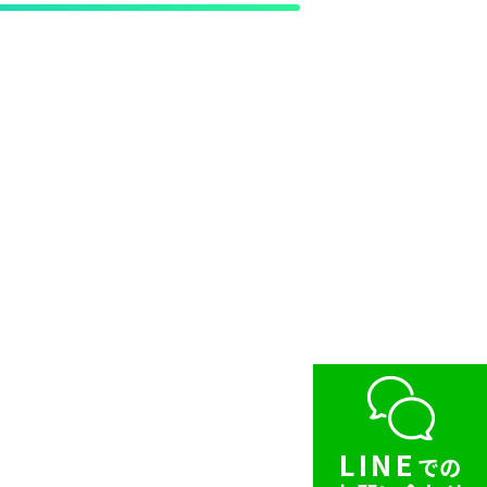
LINE
での