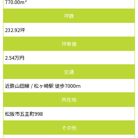
770.00m²
坪数
232.92坪
坪単価
2.54万円
交通
近鉄山田線 / 松ヶ崎駅 徒歩7000ｍ
所在地
松阪市五主町998
その他