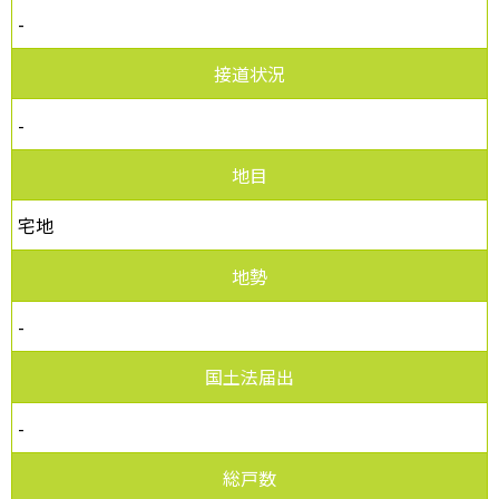
-
接道状況
-
地目
宅地
地勢
-
国土法届出
-
総戸数