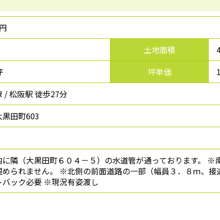
万円
土地面積
坪
坪単価
 / 松阪駅 徒歩27分
黒田町603
内に隣（大黒田町６０４－５）の水道管が通っております。 ※
埋められません。 ※北側の前面道路の一部（幅員３．８ｍ、接
トバック必要 ※現況有姿渡し