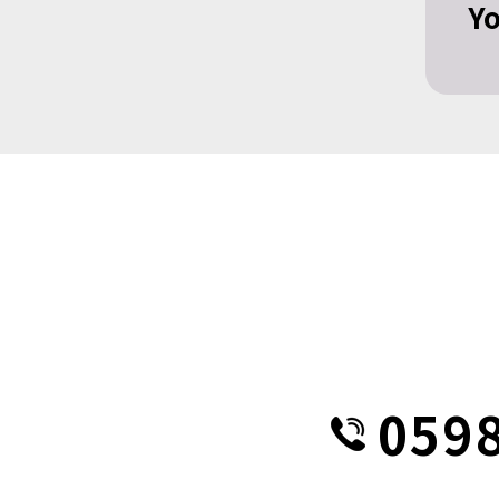
Y
059