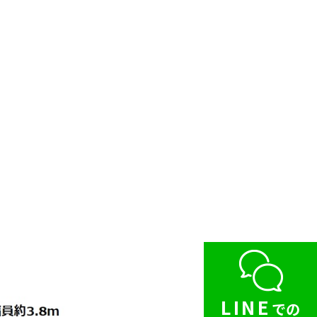
LINE
での