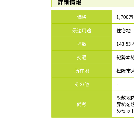
詳細情報
価格
1,700
最適用途
住宅地
坪数
143.53
交通
紀勢本線
所在地
松阪市大
その他
-
※敷地
備考
界杭を
めセッ