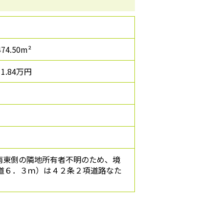
474.50m²
11.84万円
南東側の隣地所有者不明のため、境
道６．３ｍ）は４２条２項道路なた