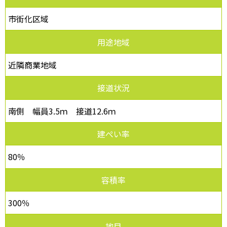
市街化区域
用途地域
近隣商業地域
接道状況
南側 幅員3.5ｍ 接道12.6ｍ
建ぺい率
80％
容積率
300％
地目