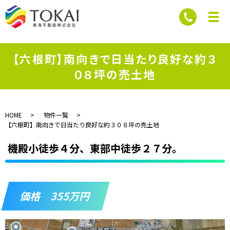
【六根町】南向きで日当たり良好な約３
０８坪の売土地
HOME
物件一覧
【六根町】南向きで日当たり良好な約３０８坪の売土地
機殿小徒歩４分、東部中徒歩２７分。
価格 355万円