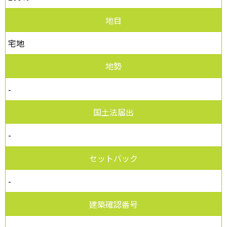
地目
宅地
地勢
-
国土法届出
-
セットバック
-
建築確認番号
-