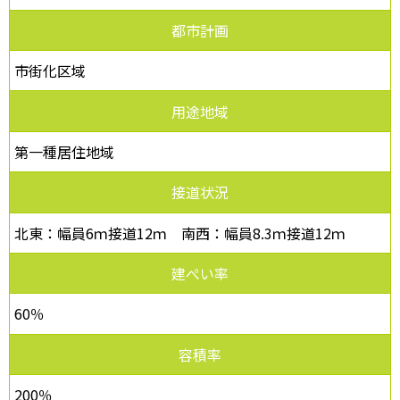
都市計画
市街化区域
用途地域
第一種居住地域
接道状況
北東：幅員6ｍ接道12ｍ 南西：幅員8.3ｍ接道12ｍ
建ぺい率
60％
容積率
200％