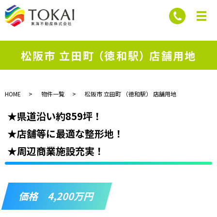
松阪市 立田町 （徳和駅） 店舗用地
HOME
物件一覧
松阪市 立田町 （徳和駅） 店舗用地
★県道沿い約859坪！
★店舗等に最適な整形地！
★周辺商業施設充実！
価格 4,200万円