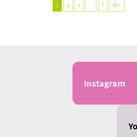
1
2
3
…
7
次へ
Instagram
Y